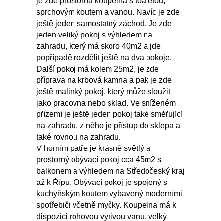
je zde prostorná koupelna s toaletou,
sprchovým koutem a vanou. Navíc je zde
ještě jeden samostatný záchod. Je zde
jeden veliký pokoj s výhledem na
zahradu, který má skoro 40m2 a jde
popřípadě rozdělit ještě na dva pokoje.
Další pokoj má kolem 25m2, je zde
příprava na krbová kamna a pak je zde
ještě malinký pokoj, který může sloužit
jako pracovna nebo sklad. Ve sníženém
přízemí je ještě jeden pokoj také směřující
na zahradu, z něho je přístup do sklepa a
také rovnou na zahradu.
V horním patře je krásně světlý a
prostorný obývací pokoj cca 45m2 s
balkonem a výhledem na Středočeský kraj
až k Řípu. Obývací pokoj je spojený s
kuchyňským koutem vybavený moderními
spotřebiči včetně myčky. Koupelna má k
dispozici rohovou vyrivou vanu, velký