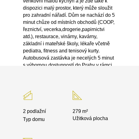
venkovní malou kychyn a je zde také k
dispozici malý prostor, který může sloužit
pro zahradní nářadí. Dům se nachází do 5
minut chůze od místních obchodů (COOP,
řeznictví, vecerka,drogerie,papirnictvi
atd.), restaurace, vinárny, kavárny,
základní i mateřské školy, lékaře včetně
pediatra, fitness and tenisový kurty.
Autobusová zastávka je necelých 5 minut
s výbornou dostupností do Prahy v rámci
20-25 minut. Díky připojení na PIĎ je zde
spojení každých 15-20 minut na Nádraží
Veleslavín (metro A) nebo Zličín (metro B).
Větší obchody Kaufland, Tesco, Billa, Lidl,
Baumax, Mountfield atd. je v Kladné, které
je 7 km.
2 podlažní
279 m²
Užitková plocha
Typ domu