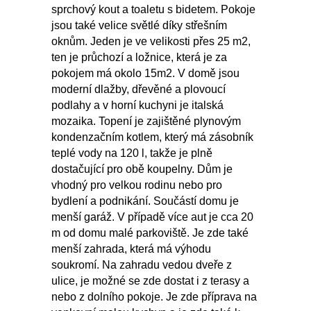
sprchový kout a toaletu s bidetem. Pokoje
jsou také velice světlé díky střešním
oknům. Jeden je ve velikosti přes 25 m2,
ten je průchozí a ložnice, která je za
pokojem má okolo 15m2. V domě jsou
moderní dlažby, dřevěné a plovoucí
podlahy a v horní kuchyni je italská
mozaika. Topení je zajištěné plynovým
kondenzačním kotlem, který má zásobník
teplé vody na 120 l, takže je plně
dostačující pro obě koupelny. Dům je
vhodný pro velkou rodinu nebo pro
bydlení a podnikání. Součástí domu je
menší garáž. V případě více aut je cca 20
m od domu malé parkoviště. Je zde také
menší zahrada, která má výhodu
soukromí. Na zahradu vedou dveře z
ulice, je možné se zde dostat i z terasy a
nebo z dolního pokoje. Je zde příprava na