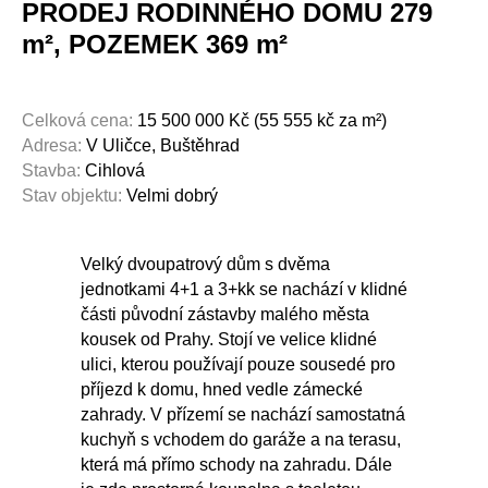
PRODEJ RODINNÉHO DOMU 279
m², POZEMEK 369 m²
Celková cena:
15 500 000
Kč (55 555 kč za m²)
Adresa:
V Uličce, Buštěhrad
Stavba:
Cihlová
Stav objektu:
Velmi dobrý
Velký dvoupatrový dům s dvěma
jednotkami 4+1 a 3+kk se nachází v klidné
části původní zástavby malého města
kousek od Prahy. Stojí ve velice klidné
ulici, kterou používají pouze sousedé pro
příjezd k domu, hned vedle zámecké
zahrady. V přízemí se nachází samostatná
kuchyň s vchodem do garáže a na terasu,
která má přímo schody na zahradu. Dále